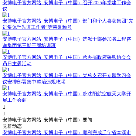
安博电子官方网站_安博电子（中国）召开2025年党建工作会
议
安博电子官方网站_安博电子（中国）部门和个人喜获集团“先
进集体”“先进工作者”等荣誉称号
安博电子官方网站_安博电子（中国）选派干部参加省工程咨
询集团第三期干部培训班
安博电子官方网站_安博电子（中国）承办省政府采购协会会
员日主题活动
安博电子官方网站_安博电子（中国）党总支召开专题学习会
议安排部署集中整治违规吃喝
安博电子官方网站_安博电子（中国）赴沈阳航空航天大学开
展工作会商


安博电子官方网站_安博电子（中国）要闻
党群动态
安博电子官方网站_安博电子（中国）顺利完成辽宁省本溪市