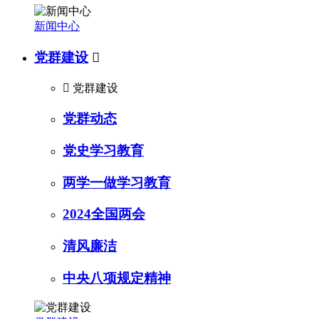
新闻中心
党群建设


党群建设
党群动态
党史学习教育
两学一做学习教育
2024全国两会
清风廉洁
中央八项规定精神