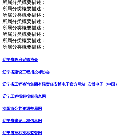
所属分类概要描述：
所属分类概要描述：
所属分类概要描述：
所属分类概要描述：
所属分类概要描述：
所属分类概要描述：
所属分类概要描述：
所属分类概要描述：
辽宁省政府采购协会
辽宁省建设工程招投标协会
辽宁省工程咨询集团有限责任安博电子官方网站_安博电子（中国）
辽宁工程招标投标信息网
沈阳市公共资源交易网
辽宁省建设工程信息网
辽宁省招标投标监管网