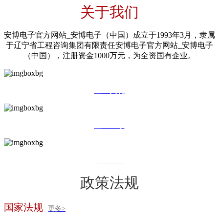
关于我们
安博电子官方网站_安博电子（中国）成立于1993年3月，隶属
于辽宁省工程咨询集团有限责任安博电子官方网站_安博电子
（中国），注册资金1000万元，为全资国有企业。
企业文化
企业业绩
机构设置
政策法规
国家法规
更多>