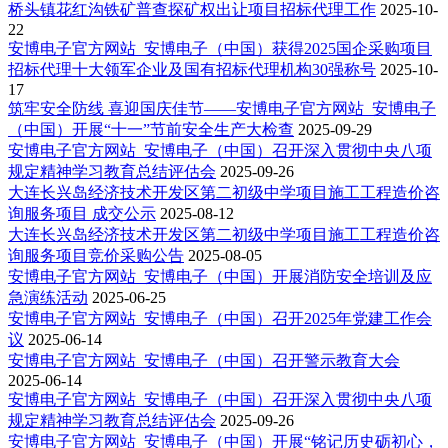
桥头镇花红沟铁矿普查探矿权出让项目招标代理工作
2025-10-
22
安博电子官方网站_安博电子（中国）获得2025国企采购项目
招标代理十大领军企业及国有招标代理机构30强称号
2025-10-
17
筑牢安全防线 喜迎国庆佳节——安博电子官方网站_安博电子
（中国）开展“十一”节前安全生产大检查
2025-09-29
安博电子官方网站_安博电子（中国）召开深入贯彻中央八项
规定精神学习教育总结评估会
2025-09-26
大连长兴岛经济技术开发区第二初级中学项目施工工程造价咨
询服务项目 成交公示
2025-08-12
大连长兴岛经济技术开发区第二初级中学项目施工工程造价咨
询服务项目竞价采购公告
2025-08-05
安博电子官方网站_安博电子（中国）开展消防安全培训及应
急演练活动
2025-06-25
安博电子官方网站_安博电子（中国）召开2025年党建工作会
议
2025-06-14
安博电子官方网站_安博电子（中国）召开警示教育大会
2025-06-14
安博电子官方网站_安博电子（中国）召开深入贯彻中央八项
规定精神学习教育总结评估会
2025-09-26
安博电子官方网站_安博电子（中国）开展“铭记历史砺初心，