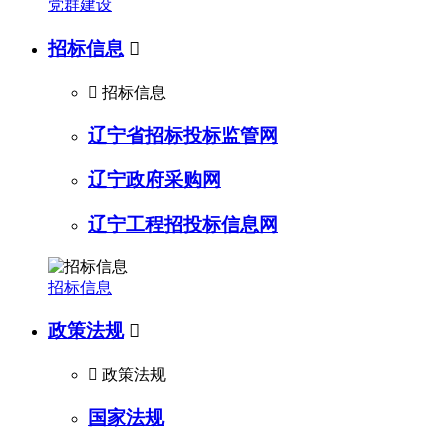
党群建设
招标信息


招标信息
辽宁省招标投标监管网
辽宁政府采购网
辽宁工程招投标信息网
招标信息
政策法规


政策法规
国家法规